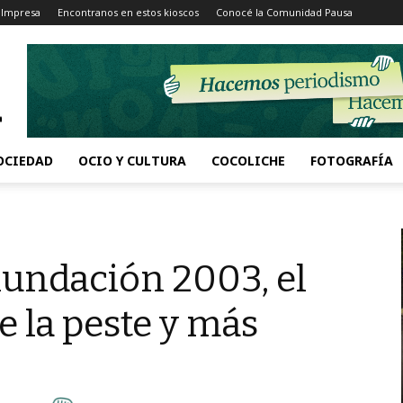
 Impresa
Encontranos en estos kioscos
Conocé la Comunidad Pausa
OCIEDAD
OCIO Y CULTURA
COCOLICHE
FOTOGRAFÍA
inundación 2003, el
e la peste y más