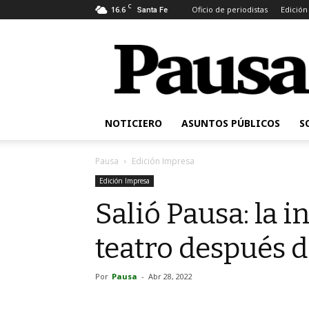
C
16.6
Oficio de periodistas
Edición
Santa Fe
Pausa
NOTICIERO
ASUNTOS PÚBLICOS
S
Pausa
Edición Impresa
Edición Impresa
Salió Pausa: la 
teatro después d
Por
Pausa
-
Abr 28, 2022