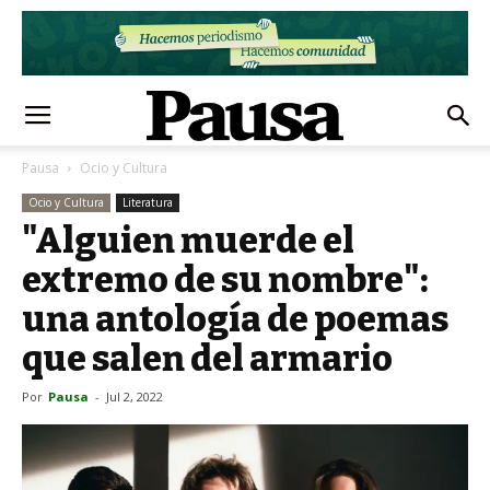
Pausa
Ocio y Cultura
Ocio y Cultura
Literatura
"Alguien muerde el
extremo de su nombre":
una antología de poemas
que salen del armario
Por
Pausa
-
Jul 2, 2022