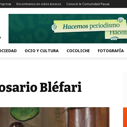
Impresa
Encontranos en estos kioscos
Conocé la Comunidad Pausa
OCIEDAD
OCIO Y CULTURA
COCOLICHE
FOTOGRAFÍA
osario Bléfari