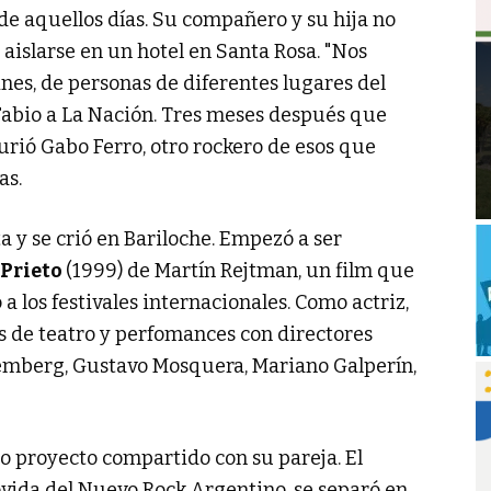
de aquellos días. Su compañero y su hija no
aislarse en un hotel en Santa Rosa. "Nos
ines, de personas de diferentes lugares del
o Fabio a La Nación. Tres meses después que
murió Gabo Ferro, otro rockero de esos que
as.
a y se crió en Bariloche. Empezó a ser
 Prieto
(1999) de Martín Rejtman, un film que
o a los festivales internacionales. Como actriz,
ras de teatro y perfomances con directores
Bemberg, Gustavo Mosquera, Mariano Galperín,
o proyecto compartido con su pareja. El
ovida del Nuevo Rock Argentino, se separó en