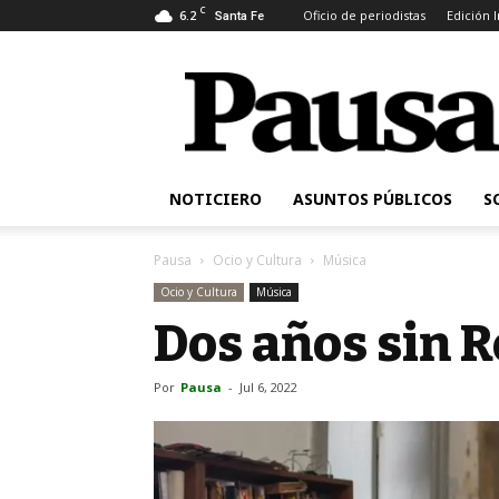
C
6.2
Oficio de periodistas
Edición 
Santa Fe
Pausa
NOTICIERO
ASUNTOS PÚBLICOS
S
Pausa
Ocio y Cultura
Música
Ocio y Cultura
Música
Dos años sin R
Por
Pausa
-
Jul 6, 2022