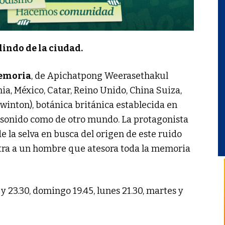
lindo de la ciudad.
emoria
, de Apichatpong Weerasethakul
ia, México, Catar, Reino Unido, China Suiza,
 Swinton), botánica británica establecida en
 sonido como de otro mundo. La protagonista
e la selva en busca del origen de este ruido
uentra a un hombre que atesora toda la memoria
 y 23.30, domingo 19.45, lunes 21.30, martes y