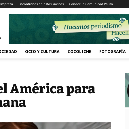
 Impresa
Encontranos en estos kioscos
Conocé la Comunidad Pausa
OCIEDAD
OCIO Y CULTURA
COCOLICHE
FOTOGRAFÍA
el América para
emana