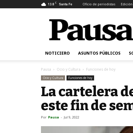
C
13.8
Oficio de periodistas
Edición
Santa Fe
Pausa
NOTICIERO
ASUNTOS PÚBLICOS
S
Pausa
Ocio y Cultura
Funciones de hoy
Ocio y Cultura
Funciones de hoy
La cartelera d
este fin de s
Por
Pausa
-
Jul 9, 2022