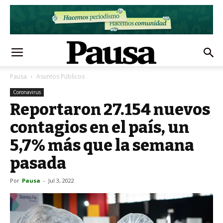
Pausa
Asuntos Públicos
Coronavirus
Reportaron 27.154 nuevos
contagios en el país, un
5,7% más que la semana
pasada
Por
Pausa
-
Jul 3, 2022