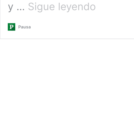
La
y …
Sigue leyendo
Libre
está
en
Pausa
peligro