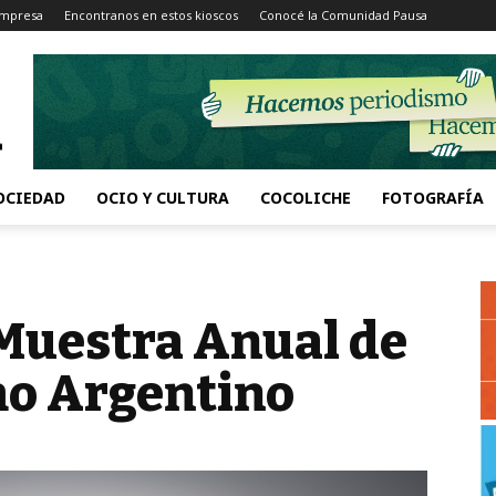
Impresa
Encontranos en estos kioscos
Conocé la Comunidad Pausa
OCIEDAD
OCIO Y CULTURA
COCOLICHE
FOTOGRAFÍA
 Muestra Anual de
mo Argentino