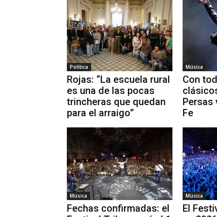
Política
Música
Rojas: “La escuela rural
Con to
es una de las pocas
clásicos
trincheras que quedan
Persas 
para el arraigo”
Fe
Música
Música
Fechas confirmadas: el
El Festi