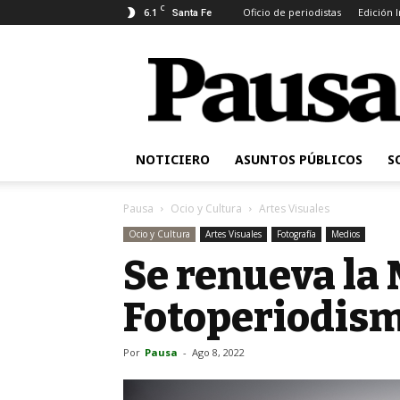
C
6.1
Oficio de periodistas
Edición 
Santa Fe
Pausa
NOTICIERO
ASUNTOS PÚBLICOS
S
Pausa
Ocio y Cultura
Artes Visuales
Ocio y Cultura
Artes Visuales
Fotografía
Medios
Se renueva la
Fotoperiodis
Por
Pausa
-
Ago 8, 2022