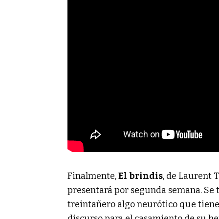
Finalmente,
El
brindis
, de Laurent T
presentará por segunda semana. Se t
treintañero algo neurótico que tiene
discurso para el casamiento de su he