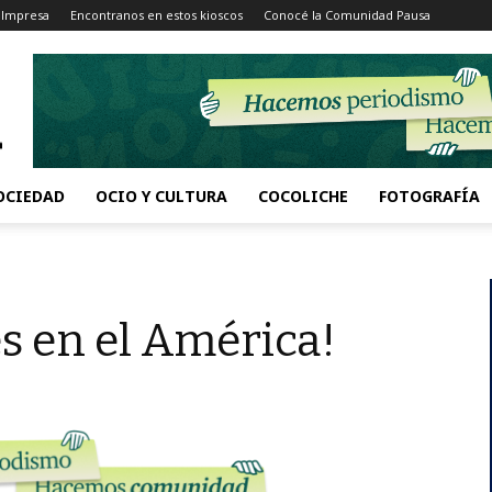
 Impresa
Encontranos en estos kioscos
Conocé la Comunidad Pausa
OCIEDAD
OCIO Y CULTURA
COCOLICHE
FOTOGRAFÍA
s en el América!