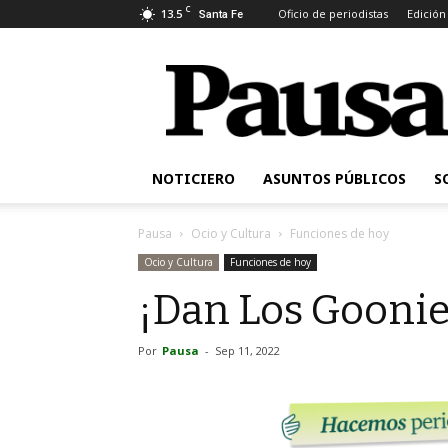
C
13.5
Oficio de periodistas
Edición
Santa Fe
Pausa
NOTICIERO
ASUNTOS PÚBLICOS
S
Pausa
Ocio y Cultura
Funciones de hoy
Ocio y Cultura
Funciones de hoy
¡Dan Los Goonie
Por
Pausa
-
Sep 11, 2022