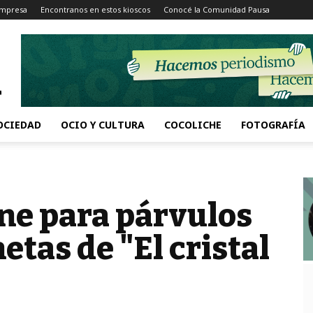
Impresa
Encontranos en estos kioscos
Conocé la Comunidad Pausa
OCIEDAD
OCIO Y CULTURA
COCOLICHE
FOTOGRAFÍA
ne para párvulos
etas de "El cristal