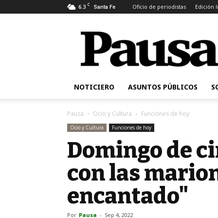
C
6.3
Oficio de periodistas
Edición 
Santa Fe
Pausa
NOTICIERO
ASUNTOS PÚBLICOS
S
Pausa
Ocio y Cultura
Funciones de hoy
Ocio y Cultura
Funciones de hoy
Domingo de ci
con las marion
encantado"
Por
Pausa
-
Sep 4, 2022