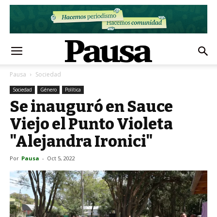
Pausa
Sociedad
Sociedad
Género
Política
Se inauguró en Sauce
Viejo el Punto Violeta
"Alejandra Ironici"
Por
Pausa
-
Oct 5, 2022