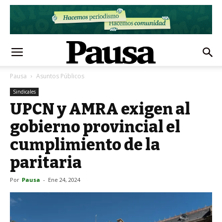
Pausa
Asuntos Públicos
Sindicales
UPCN y AMRA exigen al
gobierno provincial el
cumplimiento de la
paritaria
Por
Pausa
-
Ene 24, 2024