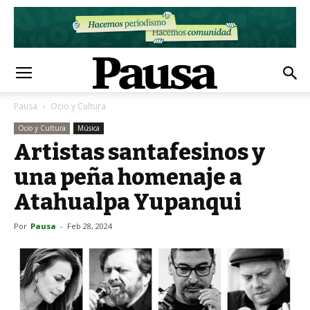
Pausa
Ocio y Cultura
Ocio y Cultura
Música
Artistas santafesinos y
una peña homenaje a
Atahualpa Yupanqui
Por
Pausa
-
Feb 28, 2024