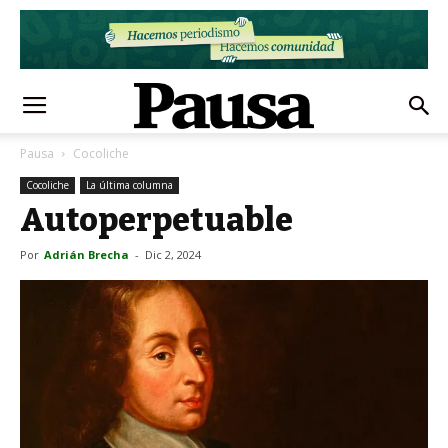
Pausa
Cocoliche
Cocoliche
La última columna
Autoperpetuable
Por
Adrián Brecha
-
Dic 2, 2024