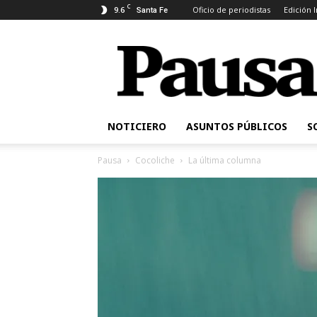
C
9.6
Oficio de periodistas
Edición 
Santa Fe
Pausa
NOTICIERO
ASUNTOS PÚBLICOS
S
Pausa
Cocoliche
La última columna