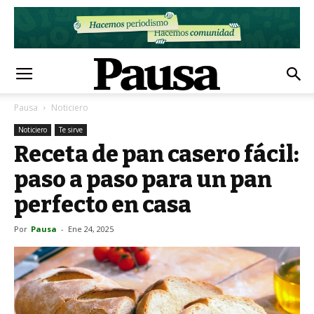
Pausa
Noticiero
Noticiero
Te sirve
Receta de pan casero fácil:
paso a paso para un pan
perfecto en casa
Por
Pausa
-
Ene 24, 2025