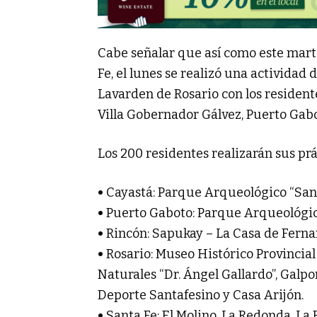
Cabe señalar que así como este marte
Fe, el lunes se realizó una actividad
Lavarden de Rosario con los resident
Villa Gobernador Gálvez, Puerto Gabo
Los 200 residentes realizarán sus prá
•
Cayastá: Parque Arqueológico “Santa
•
Puerto Gaboto: Parque Arqueológico
•
Rincón: Sapukay – La Casa de Fernan
•
Rosario: Museo Histórico Provincial 
Naturales “Dr. Ángel Gallardo”, Galpo
Deporte Santafesino y Casa Arijón.
•
Santa Fe: El Molino, La Redonda, La