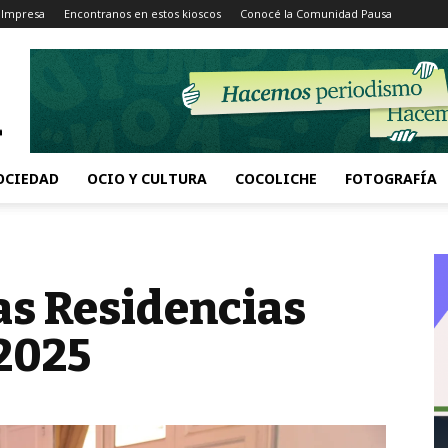
 Impresa
Encontranos en estos kioscos
Conocé la Comunidad Pausa
OCIEDAD
OCIO Y CULTURA
COCOLICHE
FOTOGRAFÍA
s Residencias
 2025