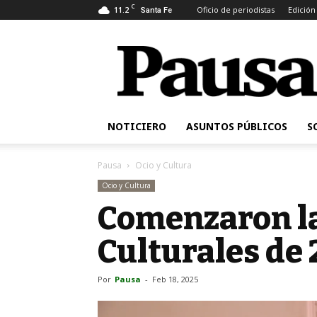
C
11.2
Oficio de periodistas
Edición
Santa Fe
Pausa
NOTICIERO
ASUNTOS PÚBLICOS
S
Pausa
Ocio y Cultura
Ocio y Cultura
Comenzaron la
Culturales de
Por
Pausa
-
Feb 18, 2025