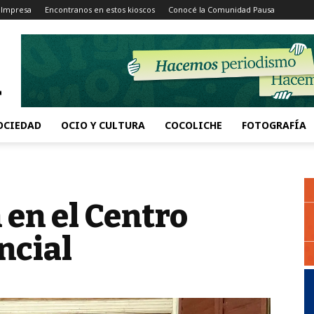
 Impresa
Encontranos en estos kioscos
Conocé la Comunidad Pausa
OCIEDAD
OCIO Y CULTURA
COCOLICHE
FOTOGRAFÍA
 en el Centro
ncial