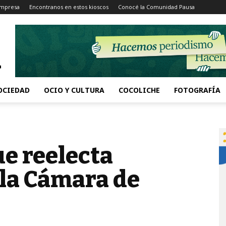
Impresa
Encontranos en estos kioscos
Conocé la Comunidad Pausa
OCIEDAD
OCIO Y CULTURA
COCOLICHE
FOTOGRAFÍA
ue reelecta
 la Cámara de