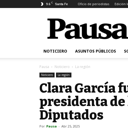
C
9.6
Oficio de periodistas
Edición 
Santa Fe
Pausa
NOTICIERO
ASUNTOS PÚBLICOS
S
Pausa
Noticiero
La región
Noticiero
La región
Clara García f
presidenta de
Diputados
Por
Pausa
-
Abr 25, 2025