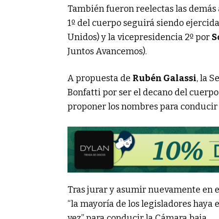
También fueron reelectas las demás a
1º del cuerpo seguirá siendo ejercid
Unidos) y la vicepresidencia 2º por
S
Juntos Avancemos).
A propuesta de
Rubén Galassi
, la 
Bonfatti por ser el decano del cuerp
proponer los nombres para conducir 
Tras jurar y asumir nuevamente en el
“la mayoría de los legisladores haya
vez” para conducir la Cámara baja.