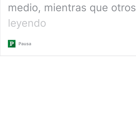
medio, mientras que otros
151
leyendo
docentes
renunciaron
a
Pausa
la
UNL
en
el
último
año
y
medio