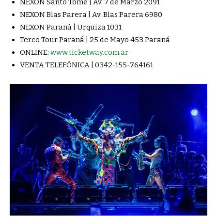
NEXON Santo Tomé | Av. 7 de Marzo 2091
NEXON Blas Parera | Av. Blas Parera 6980
NEXON Paraná | Urquiza 1031
Terco Tour Paraná | 25 de Mayo 453 Paraná
ONLINE:
www.ticketway.com.ar
VENTA TELEFÓNICA | 0342-155-764161