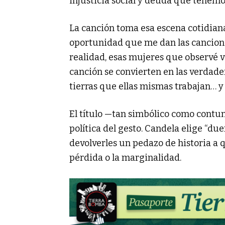
injusticia social y deuda que tenemo
La canción toma esa escena cotidiana
oportunidad que me dan las canciones
realidad, esas mujeres que observé 
canción se convierten en las verdad
tierras que ellas mismas trabajan… y n
El título —tan simbólico como contun
política del gesto. Candela elige “due
devolverles un pedazo de historia a 
pérdida o la marginalidad.