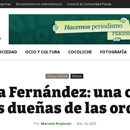
Impresa
Encontranos en estos kioscos
Conocé la Comunidad Pausa
OCIEDAD
OCIO Y CULTURA
COCOLICHE
FOTOGRAFÍA
Ocio y Cultura
Música
a Fernández: una 
s dueñas de las o
Por
Marcelo Przylucki
-
Nov 16, 2025