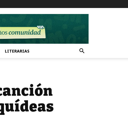
LITERARIAS
canción
rquídeas