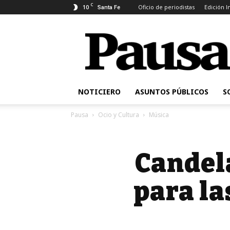
C
10
Oficio de periodistas
Edición 
Santa Fe
Pausa
NOTICIERO
ASUNTOS PÚBLICOS
S
Pausa
Ocio y Cultura
Música
Candel
para la