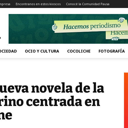
Impresa
Encontranos en estos kioscos
Conocé la Comunidad Pausa
OCIEDAD
OCIO Y CULTURA
COCOLICHE
FOTOGRAFÍA
ueva novela de la
rino centrada en
ne