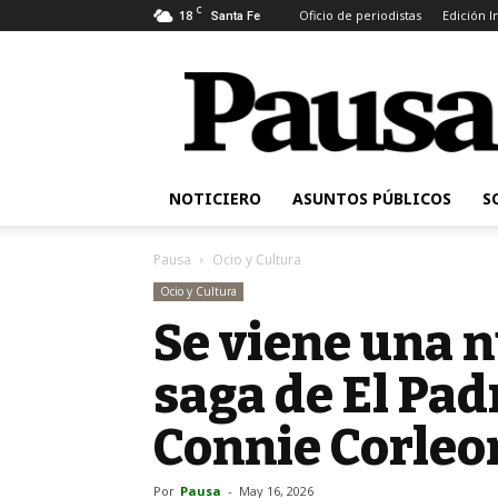
C
18
Oficio de periodistas
Edición 
Santa Fe
Pausa
NOTICIERO
ASUNTOS PÚBLICOS
S
Pausa
Ocio y Cultura
Ocio y Cultura
Se viene una n
saga de El Pad
Connie Corleo
Por
Pausa
-
May 16, 2026