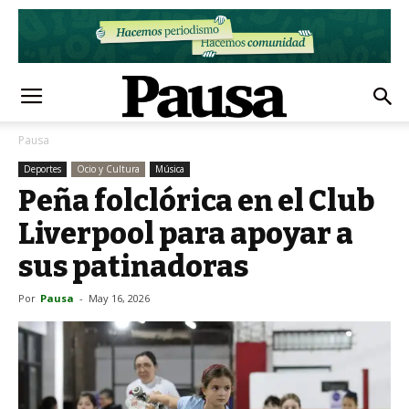
Pausa
Deportes
Ocio y Cultura
Música
Peña folclórica en el Club
Liverpool para apoyar a
sus patinadoras
Por
Pausa
-
May 16, 2026