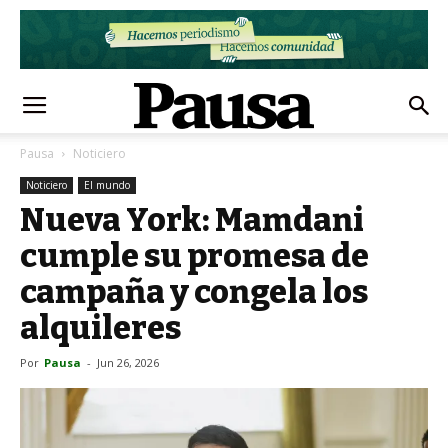
Pausa
Noticiero
Noticiero
El mundo
Nueva York: Mamdani
cumple su promesa de
campaña y congela los
alquileres
Por
Pausa
-
Jun 26, 2026