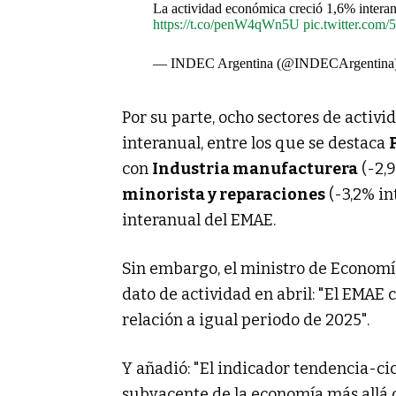
La actividad económica creció 1,6% interan
https://t.co/penW4qWn5U
pic.twitter.co
— INDEC Argentina (@INDECArgentina
Por su parte, ocho sectores de activ
interanual, entre los que se destaca
con
Industria manufacturera
(-2,
minorista y reparaciones
(-3,2% int
interanual del EMAE.
Sin embargo, el ministro de Economí
dato de actividad en abril: "El EMAE 
relación a igual periodo de 2025".
Y añadió: "El indicador tendencia-ci
subyacente de la economía más allá de