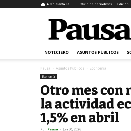
C
6.8
Oficio de periodistas
Edición 
Santa Fe
Pausa
NOTICIERO
ASUNTOS PÚBLICOS
S
Pausa
Asuntos Públicos
Economía
Economía
Otro mes con 
la actividad 
1,5% en abril
Por
Pausa
-
Jun 30, 2026