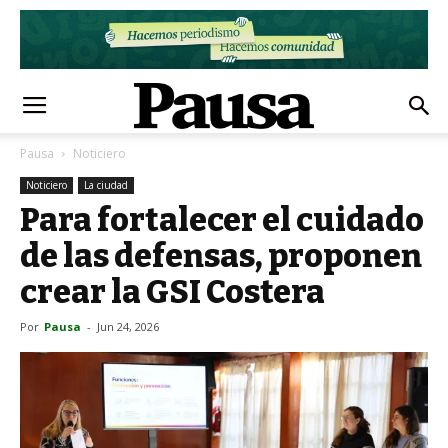
Pausa
Noticiero
Noticiero
La ciudad
Para fortalecer el cuidado
de las defensas, proponen
crear la GSI Costera
Por
Pausa
-
Jun 24, 2026