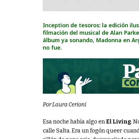
Inception de tesoros: la edición ilu
filmación del musical de Alan Park
álbum ya sonando, Madonna en Arg
no fue.
Por Laura Cerioni
Esa noche había algo en
El Living
. N
calle Salta. Era un fogón queer cuan