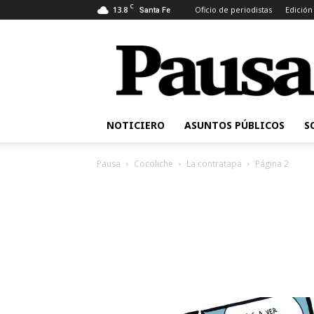
C
13.8
Oficio de periodistas
Edición
Santa Fe
Pausa
NOTICIERO
ASUNTOS PÚBLICOS
S
Pausa
Cocoliche
La contratapa
Página 2