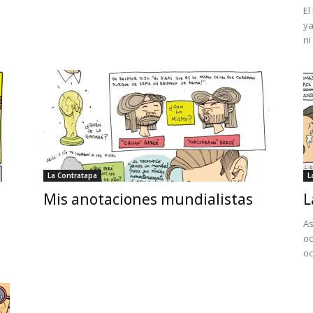
El
ya
ni
La Contratapa
L
Mis anotaciones mundialistas
L
As
oc
oc