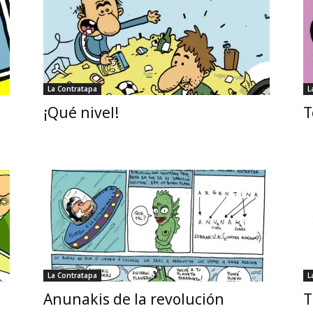
La Contratapa
L
¡Qué nivel!
T
La Contratapa
L
Anunakis de la revolución
T