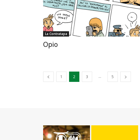
La Contratapa
Opio
...
1
2
3
5