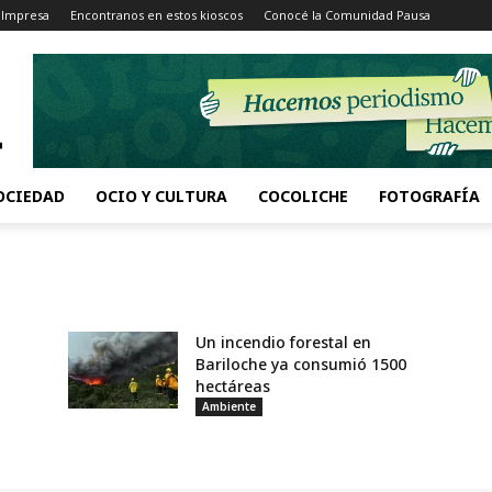
 Impresa
Encontranos en estos kioscos
Conocé la Comunidad Pausa
OCIEDAD
OCIO Y CULTURA
COCOLICHE
FOTOGRAFÍA
Un incendio forestal en
Bariloche ya consumió 1500
hectáreas
Ambiente