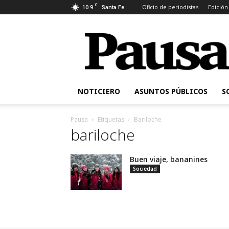
C
10.9
Oficio de periodistas
Edición
Santa Fe
Pausa
NOTICIERO
ASUNTOS PÚBLICOS
S
Pausa
Etiquetas
Bariloche
bariloche
Buen viaje, bananines
Sociedad