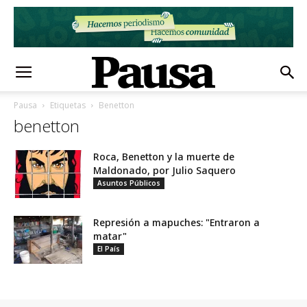
Pausa
Etiquetas
Benetton
benetton
Roca, Benetton y la muerte de
Maldonado, por Julio Saquero
Asuntos Públicos
Represión a mapuches: "Entraron a
matar"
El País