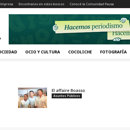
 Impresa
Encontranos en estos kioscos
Conocé la Comunidad Pausa
OCIEDAD
OCIO Y CULTURA
COCOLICHE
FOTOGRAFÍA
El affaire Boasso
Asuntos Públicos