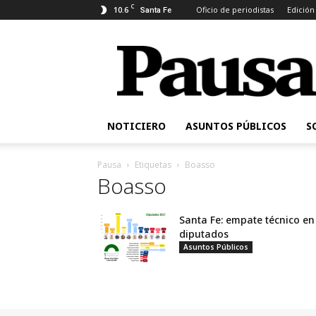
C
10.6
Oficio de periodistas
Edición
Santa Fe
Pausa
NOTICIERO
ASUNTOS PÚBLICOS
S
Pausa
Etiquetas
Boasso
Boasso
Santa Fe: empate técnico en
diputados
Asuntos Públicos