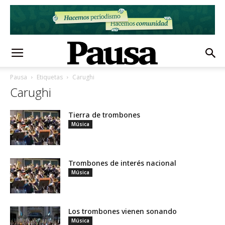
Pausa
Etiquetas
Carughi
Carughi
Tierra de trombones
Música
Trombones de interés nacional
Música
Los trombones vienen sonando
Música