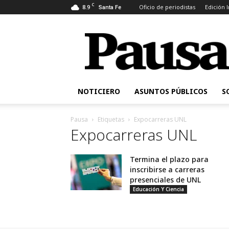
C
8.9
Oficio de periodistas
Edición 
Santa Fe
Pausa
NOTICIERO
ASUNTOS PÚBLICOS
S
Pausa
Etiquetas
Expocarreras UNL
Expocarreras UNL
Termina el plazo para
inscribirse a carreras
presenciales de UNL
Educación Y Ciencia