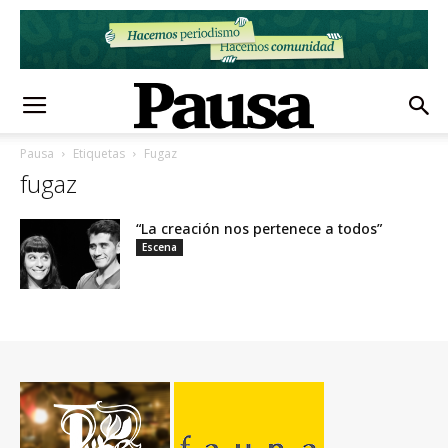
Pausa
Etiquetas
Fugaz
fugaz
“La creación nos pertenece a todos”
Escena