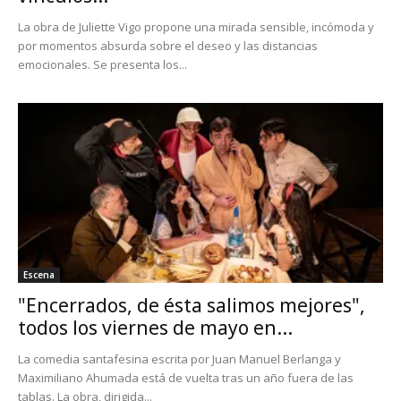
La obra de Juliette Vigo propone una mirada sensible, incómoda y
por momentos absurda sobre el deseo y las distancias
emocionales. Se presenta los...
Escena
"Encerrados, de ésta salimos mejores",
todos los viernes de mayo en...
La comedia santafesina escrita por Juan Manuel Berlanga y
Maximiliano Ahumada está de vuelta tras un año fuera de las
tablas. La obra, dirigida...