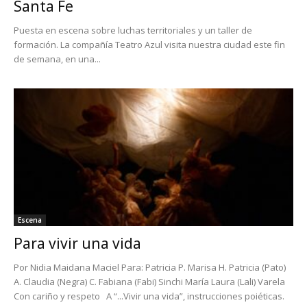
Santa Fe
Puesta en escena sobre luchas territoriales y un taller de
formación. La compañía Teatro Azul visita nuestra ciudad este fin
de semana, en una...
Escena
Para vivir una vida
Por Nidia Maidana Maciel Para: Patricia P. Marisa H. Patricia (Pato)
A. Claudia (Negra) C. Fabiana (Fabi) Sinchi María Laura (Lali) Varela
Con cariño y respeto A “...Vivir una vida”, instrucciones poiéticas.