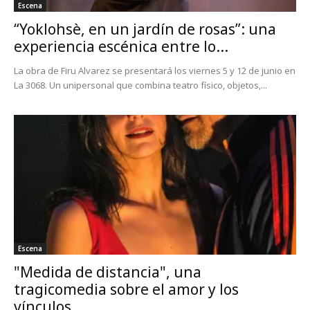
Escena
“Yoklohsè, en un jardín de rosas”: una
experiencia escénica entre lo...
La obra de Firu Alvarez se presentará los viernes 5 y 12 de junio en
La 3068. Un unipersonal que combina teatro físico, objetos,...
Escena
"Medida de distancia", una
tragicomedia sobre el amor y los
vínculos...