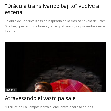
"Drácula transilvando bajito" vuelve a
escena
La obra de Federico Kessler inspirada en la clásica novela de Bram
Stocker, que combina humor, terror y absurdo, se presentará en el
Teatro...
Escena
Atravesando el vasto paisaje
"El cruce de La Pampa" narra el encuentro azaroso de dos