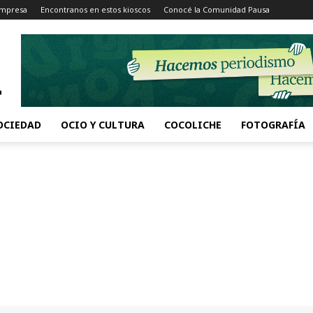
Impresa
Encontranos en estos kioscos
Conocé la Comunidad Pausa
OCIEDAD
OCIO Y CULTURA
COCOLICHE
FOTOGRAFÍA