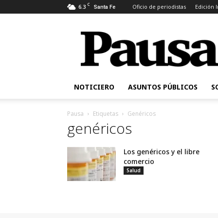
C
6.3
Oficio de periodistas
Edición 
Santa Fe
Pausa
NOTICIERO
ASUNTOS PÚBLICOS
S
Pausa
Etiquetas
Genéricos
genéricos
Los genéricos y el libre
comercio
Salud