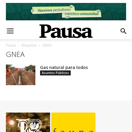
Pausa
Etiquetas
GNEA
GNEA
Gas natural para todos
Asuntos Públicos