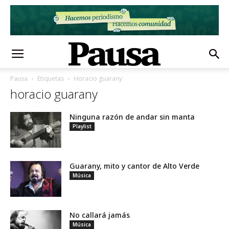
Pausa
Etiquetas
Horacio guarany
horacio guarany
Ninguna razón de andar sin manta
Playlist
Guarany, mito y cantor de Alto Verde
Música
No callará jamás
Música