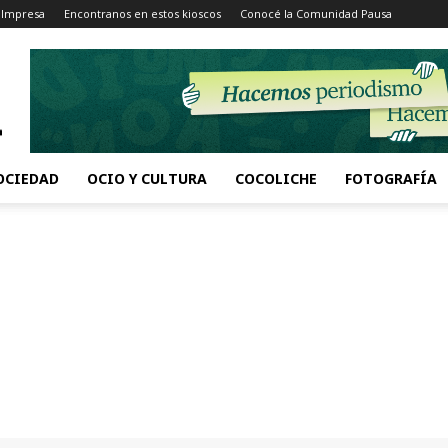
 Impresa
Encontranos en estos kioscos
Conocé la Comunidad Pausa
OCIEDAD
OCIO Y CULTURA
COCOLICHE
FOTOGRAFÍA