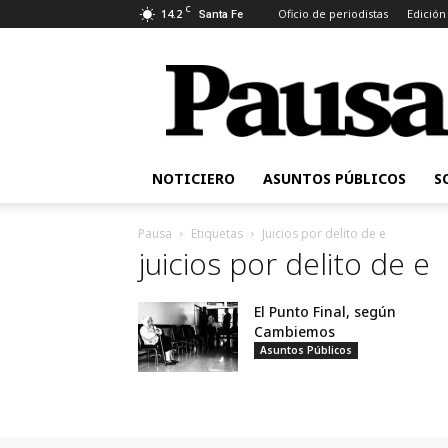
C
14.2
Oficio de periodistas
Edición
Santa Fe
Pausa
NOTICIERO
ASUNTOS PÚBLICOS
S
Pausa
Etiquetas
Juicios por delito de e
juicios por delito de e
El Punto Final, según
Cambiemos
Asuntos Públicos