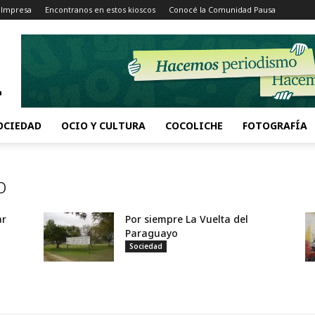
 Impresa
Encontranos en estos kioscos
Conocé la Comunidad Pausa
OCIEDAD
OCIO Y CULTURA
COCOLICHE
FOTOGRAFÍA
o
ar
Por siempre La Vuelta del
Paraguayo
Sociedad