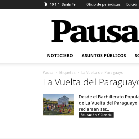
C
10.1
Oficio de periodistas
Edición
Santa Fe
Pausa
NOTICIERO
ASUNTOS PÚBLICOS
S
Pausa
Etiquetas
La Vuelta del Paraguayo
La Vuelta del Paraguay
Desde el Bachillerato Popul
de La Vuelta del Paraguayo
reclaman ser...
Educación Y Ciencia