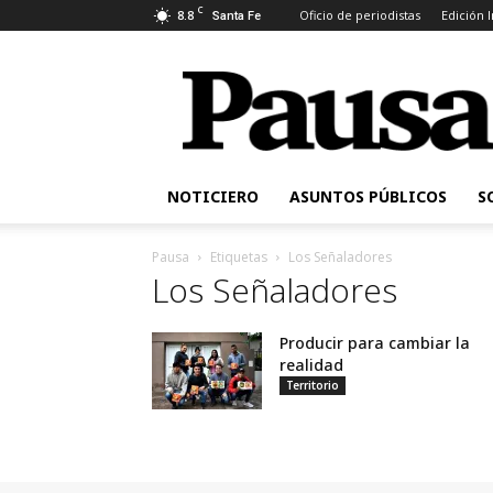
C
8.8
Oficio de periodistas
Edición 
Santa Fe
Pausa
NOTICIERO
ASUNTOS PÚBLICOS
S
Pausa
Etiquetas
Los Señaladores
Los Señaladores
Producir para cambiar la
realidad
Territorio