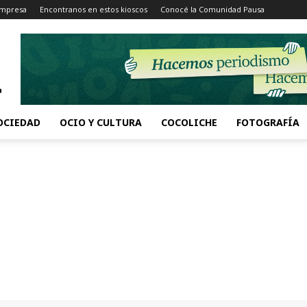
Impresa
Encontranos en estos kioscos
Conocé la Comunidad Pausa
OCIEDAD
OCIO Y CULTURA
COCOLICHE
FOTOGRAFÍA