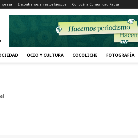
Impresa
Encontranos en estos kioscos
Conocé la Comunidad Pausa
OCIEDAD
OCIO Y CULTURA
COCOLICHE
FOTOGRAFÍA
al
l