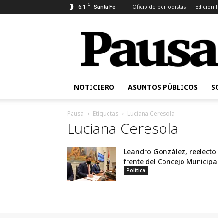
C
6.1
Oficio de periodistas
Edición 
Santa Fe
Pausa
NOTICIERO
ASUNTOS PÚBLICOS
S
Pausa
Etiquetas
Luciana Ceresola
Luciana Ceresola
Leandro González, reelecto 
frente del Concejo Municipa
Política