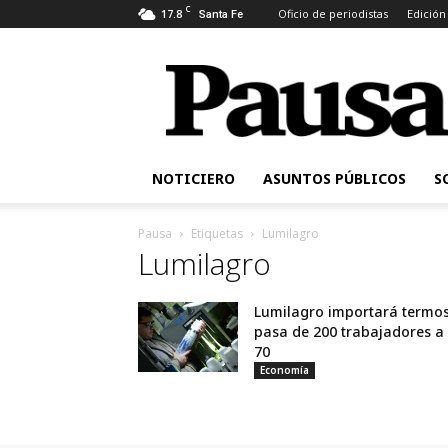
C
17.8
Oficio de periodistas
Edición
Santa Fe
Pausa
NOTICIERO
ASUNTOS PÚBLICOS
S
Pausa
Etiquetas
Lumilagro
Lumilagro
Lumilagro importará termos
pasa de 200 trabajadores a
70
Economía