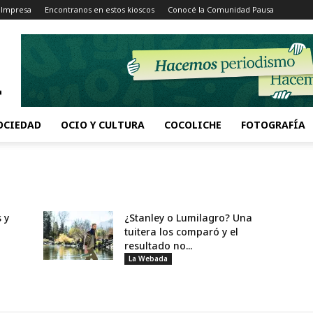
 Impresa
Encontranos en estos kioscos
Conocé la Comunidad Pausa
OCIEDAD
OCIO Y CULTURA
COCOLICHE
FOTOGRAFÍA
 y
¿Stanley o Lumilagro? Una
tuitera los comparó y el
resultado no...
La Webada