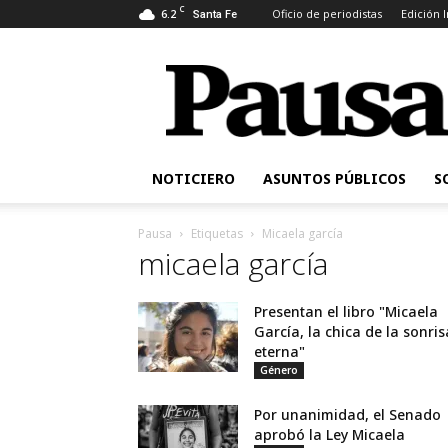
C
6.2
Oficio de periodistas
Edición 
Santa Fe
Pausa
NOTICIERO
ASUNTOS PÚBLICOS
S
Pausa
Etiquetas
Micaela garcía
micaela garcía
Presentan el libro "Micaela
García, la chica de la sonris
eterna"
Género
Por unanimidad, el Senado
aprobó la Ley Micaela