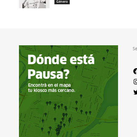
Género
S