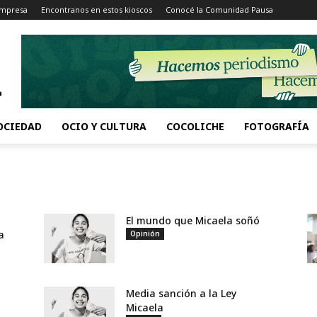
Impresa
Encontranos en estos kioscos
Conocé la Comunidad Pausa
OCIEDAD
OCIO Y CULTURA
COCOLICHE
FOTOGRAFÍA
El mundo que Micaela soñó
a
Opinión
Media sanción a la Ley
Micaela