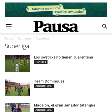
Pausa
Etiquetas
Superliga
Superliga
Los joysticks no tienen cuarentena
Pantalla
Team Domínguez
Anuario 2017
Madelón, el gran sanador tatengue
Anuario 2017