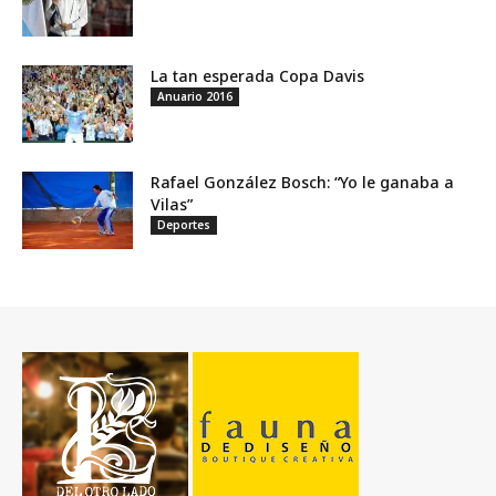
La tan esperada Copa Davis
Anuario 2016
Rafael González Bosch: “Yo le ganaba a
Vilas”
Deportes