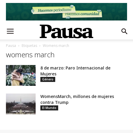
Pausa
Etiquetas
Womens march
womens march
8 de marzo: Paro Internacional de
Mujeres
Género
WomensMarch, millones de mujeres
contra Trump
El Mundo