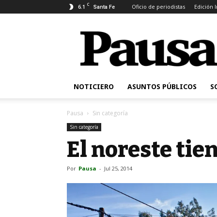
C
6.1
Oficio de periodistas
Edición 
Santa Fe
Pausa
NOTICIERO
ASUNTOS PÚBLICOS
S
Pausa
Sin categoría
Sin categoría
El noreste tie
Por
Pausa
-
Jul 25, 2014