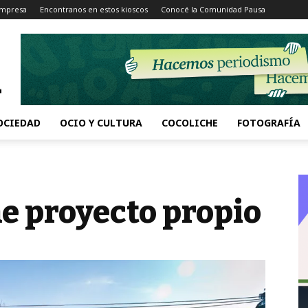
Impresa
Encontranos en estos kioscos
Conocé la Comunidad Pausa
OCIEDAD
OCIO Y CULTURA
COCOLICHE
FOTOGRAFÍA
ne proyecto propio