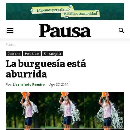
Pausa
Cocoliche
Hora Libre
Sin categoría
La burguesía está
aburrida
Por
Licenciado Ramiro
-
Ago 27, 2014