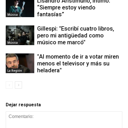
Lisandro Aristimuño, íntimo:
“Siempre estoy viendo
fantasías”
Música
Gillespi: "Escribí cuatro libros,
pero mi antigüedad como
músico me marcó"
Música
"Al momento de ir a votar miren
menos el televisor y más su
heladera"
La Región
Dejar respuesta